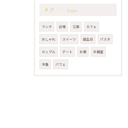
タグ
Tags
ランチ
近場
江南
カフェ
おしゃれ
スイーツ
誕生日
パスタ
カップル
デート
お酒
半個室
洋食
パフェ