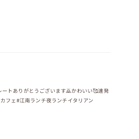
ートありがとうございます🙇かわいい🥰連発
南カフェ#江南ランチ夜ランチイタリアン