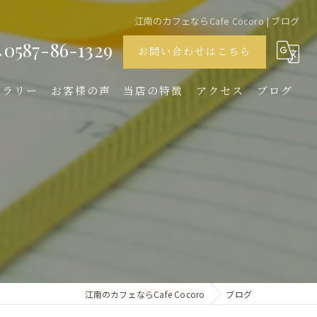
江南のカフェならCafe Cocoro | ブログ
0587-86-1329
お問い合わせはこちら
ャラリー
お客様の声
当店の特徴
アクセス
ブログ
ランチ
ディナー
デザート
女子会
イタリアン
江南のカフェならCafe Cocoro
ブログ