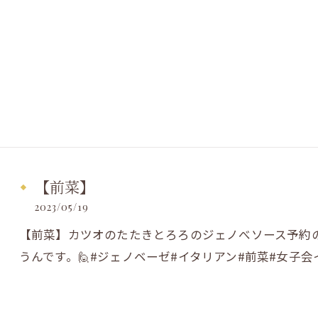
【前菜】
2023/05/19
【前菜】カツオのたたきとろろのジェノべソース予約
うんです。🙋#ジェノベーゼ#イタリアン#前菜#女子