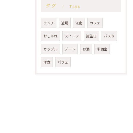
タグ
Tags
ランチ
近場
江南
カフェ
おしゃれ
スイーツ
誕生日
パスタ
カップル
デート
お酒
半個室
洋食
パフェ