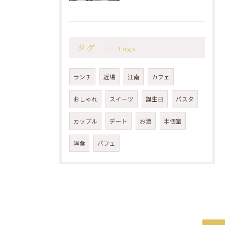
タグ
Tags
ランチ
近場
江南
カフェ
おしゃれ
スイーツ
誕生日
パスタ
カップル
デート
お酒
半個室
洋食
パフェ