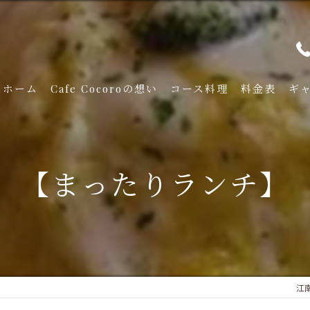
ホーム
Cafe Cocoroの想い
コース料理
料金表
ギ
【まったりランチ】
江南