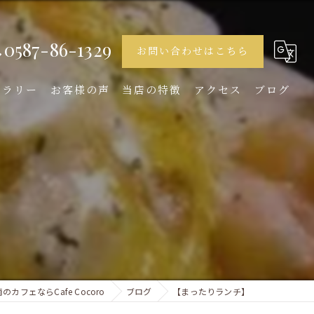
0587-86-1329
お問い合わせはこちら
ャラリー
お客様の声
当店の特徴
アクセス
ブログ
ランチ
ディナー
デザート
女子会
イタリアン
のカフェならCafe Cocoro
ブログ
【まったりランチ】