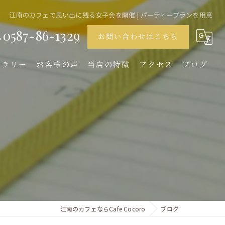
江南のカフェで思い出に残る女子会を開催 | パーティープランを用意
0587-86-1329
お問い合わせはこちら
ャラリー
お客様の声
当店の特徴
アクセス
ブログ
ランチ
ディナー
デザート
女子会
イタリアン
江南のカフェならCafe Cocoro
ブログ