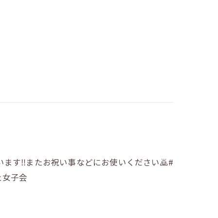
す‼️またお祝い事などにお使いください🙇#
ェ女子会