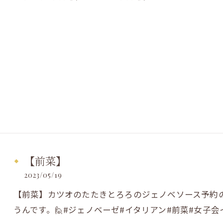
【前菜】
2023/05/19
【前菜】カツオのたたきとろろのジェノべソース予約
うんです。🙋#ジェノベーゼ#イタリアン#前菜#女子