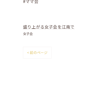
#ママ会
盛り上がる女子会を江南で
女子会
< 前のページ