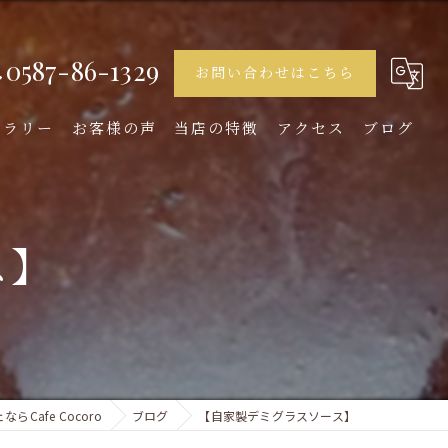
0587-86-1329
お問い合わせはこちら
ャラリー
お客様の声
当店の特徴
アクセス
ブログ
ランチ
ディナー
ス】
デザート
女子会
イタリアン
らCafe Cocoro
ブログ
【自家製デミグラスソース】