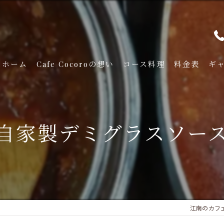
ホーム
Cafe Cocoroの想い
コース料理
料金表
ギ
自家製デミグラスソー
江南のカフェな