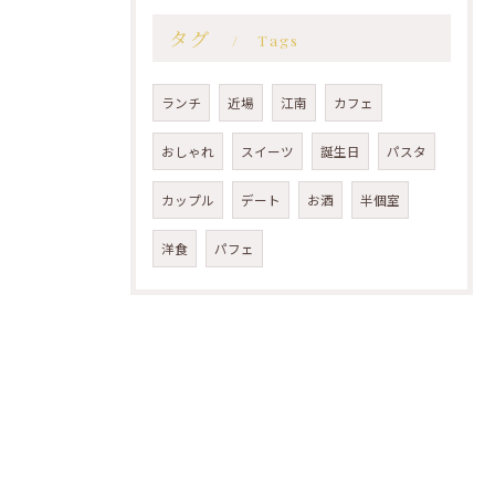
タグ
Tags
ランチ
近場
江南
カフェ
おしゃれ
スイーツ
誕生日
パスタ
カップル
デート
お酒
半個室
洋食
パフェ