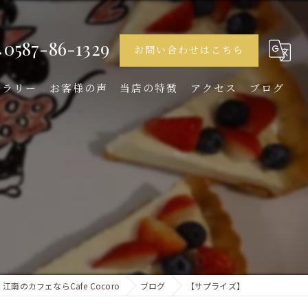
0587-86-1329
お問い合わせはこちら
ャラリー
お客様の声
当店の特徴
アクセス
ブログ
ランチ
ディナー
デザート
女子会
イタリアン
江南のカフェならCafe Cocoro
ブログ
【サプライズ】