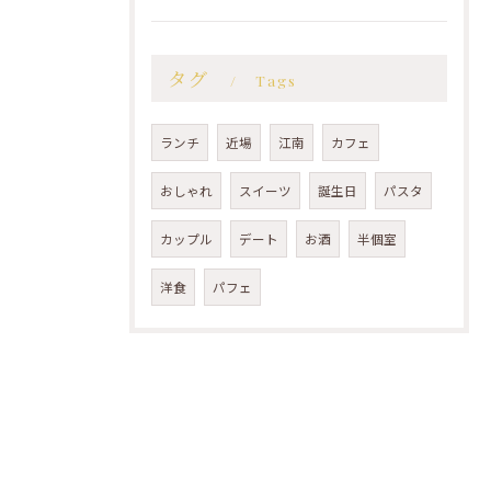
タグ
Tags
ランチ
近場
江南
カフェ
おしゃれ
スイーツ
誕生日
パスタ
カップル
デート
お酒
半個室
洋食
パフェ