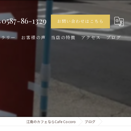
0587-86-1329
お問い合わせはこちら
ャラリー
お客様の声
当店の特徴
アクセス
ブログ
ランチ
ディナー
デザート
女子会
イタリアン
江南のカフェならCafe Cocoro
ブログ