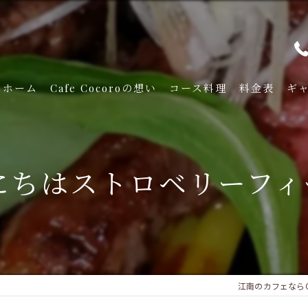
ホーム
Cafe Cocoroの想い
コース料理
料金表
ギ
ちはストロベリーフィー
江南のカフェならCaf