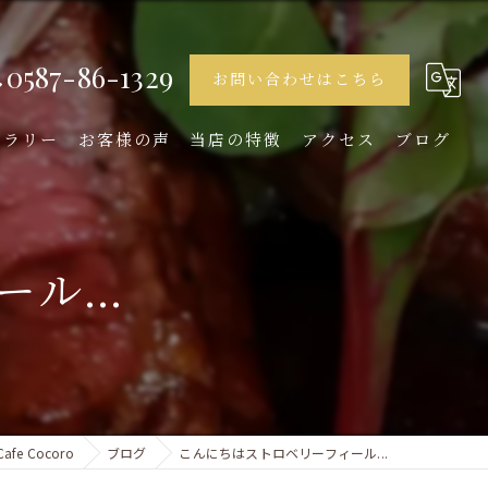
0587-86-1329
お問い合わせはこちら
ャラリー
お客様の声
当店の特徴
アクセス
ブログ
ランチ
ディナー
ル...
デザート
女子会
イタリアン
e Cocoro
ブログ
こんにちはストロベリーフィール...