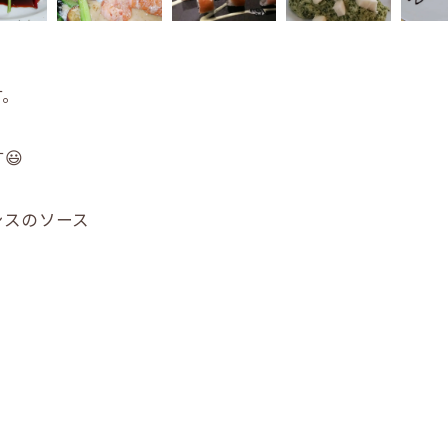
す。
😃
シスのソース